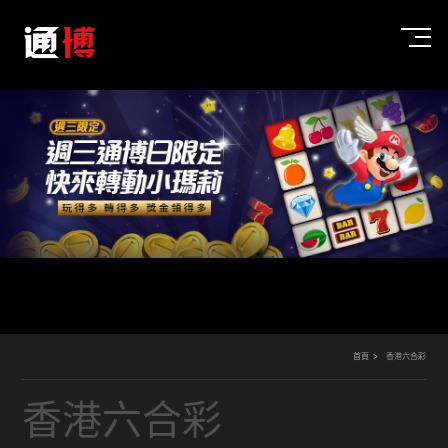
首頁
香港六合彩
香港六合彩