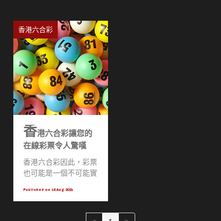
香港六合彩
香
港六合彩讓您的
在線彩票令人驚嘆
香港六合彩因此，彩票
也可能是一個不可能實
現的夢想，也可能不是
Published on 16 Aug 2021
一個不可能實現的夢
想，但這可能不依賴於
一些大師告訴您您可能