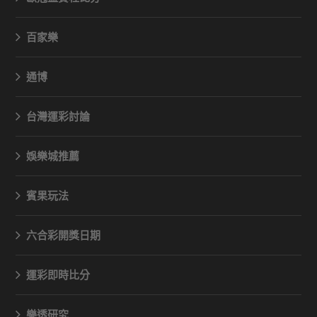
百家樂
通博
台灣運彩討論
娛樂城推薦
賓果玩法
六合彩開獎日期
運彩即時比分
樂透研究