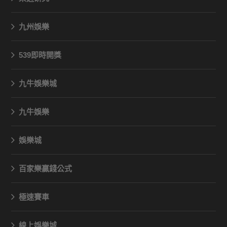
九州娛樂
539即時開獎
九牛娛樂城
九牛娛樂
娛樂城
百家樂贏錢公式
極速賽車
線上娛樂城