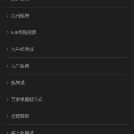
九州娛樂
539即時開獎
九牛娛樂城
九牛娛樂
娛樂城
百家樂贏錢公式
極速賽車
線上娛樂城