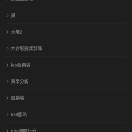
昊
大老2
六合彩開獎號碼
leo娛樂城
賓果分析
娛樂城
539版路
nba即時比分