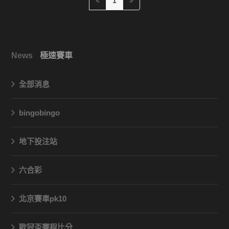
1
一是二十一點。正是這
種著名的紙牌運動在此
期間使用通常的識別短
語進行撲克最好是第 2
英里。
News
極速賽車
全部消息
bingobingo
地下投注站
六合彩
北京賽車pk10
歐冠盃賽程比分