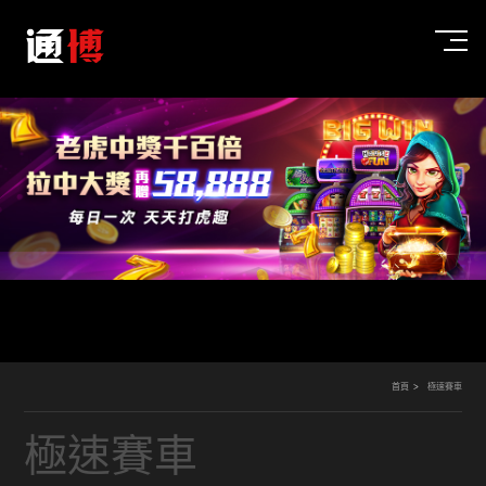
首頁
極速賽車
極速賽車