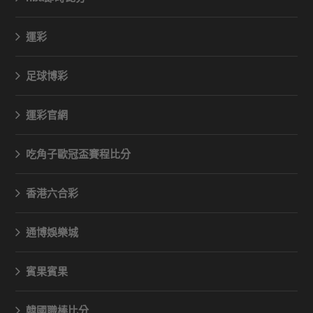
運彩
足球博彩
運彩官網
吃角子歐冠盃賽程比分
香港六合彩
通博娛樂城
賓果賓果
韓國職棒比分