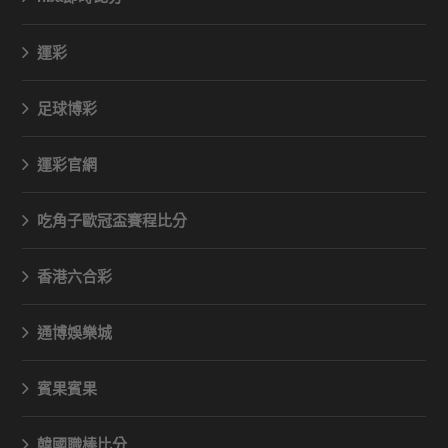
運彩
足球博彩
運彩官網
吃角子歐冠盃賽程比分
香港六合彩
通博娛樂城
賓果賓果
韓國職棒比分