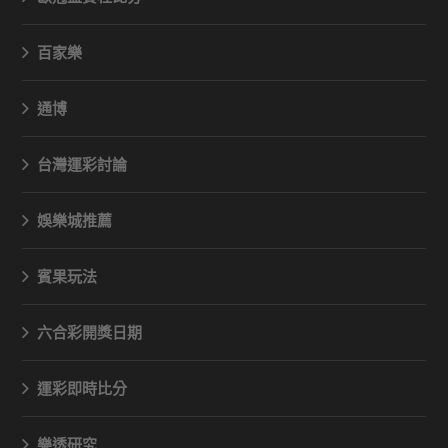
百家樂
通博
台灣運彩討論
娛樂城推薦
賓果玩法
六合彩開獎日期
運彩即時比分
樂透研究