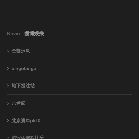
News
通博娛樂
全部消息
bingobingo
地下投注站
六合彩
北京賽車pk10
歐冠盃賽程比分