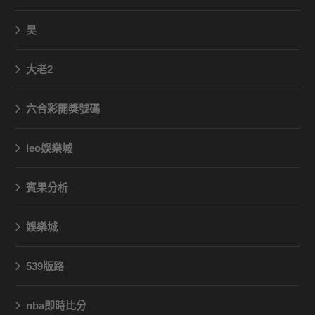
昊
大老2
六合彩開獎號碼
leo娛樂城
賓果分析
娛樂城
539版路
nba即時比分