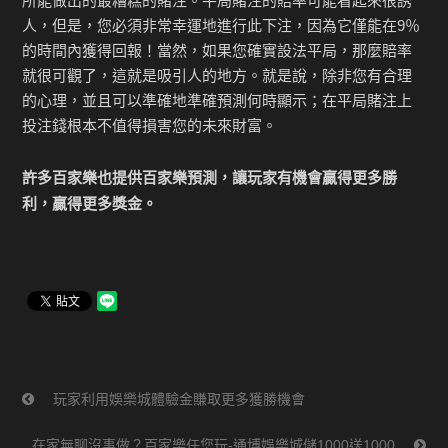
所能做出的最糟糕的賭注。平局賭注的賠率可能看起來很誘
人，但是，您必須非常幸運地進行此下注，因為它僅能在9％
的時間內獲得回報！當然，如果您確實設法平局，那麼賠率
就很可觀了，這就是吸引人的地方。就是說，除非您有合理
的心理，並且可以準確地準確預測何時顯示；在平局賭注上
投注錢根本不值得損害您的未來財富。
許多百家樂也提供百家樂預測，讓玩家有機會贏得更多勝
利，贏得更多獎金。
玩家利用娛樂城體驗金賺取更多獲勝機會
在家無聊沒事做？百家樂任您玩-通博娛樂城儲1000送1000