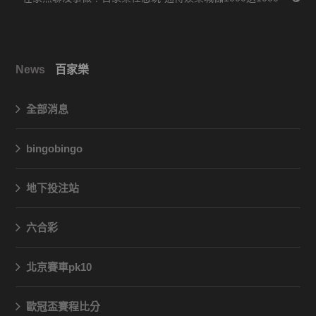
News
百家樂
全部消息
bingobingo
地下投注站
六合彩
北京賽車pk10
歐冠盃賽程比分