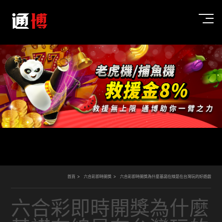
首頁
六合彩即時開獎
六合彩即時開獎為什麼基諾在線是在台灣玩的好遊戲
六合彩即時開獎為什麼