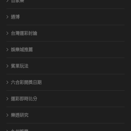
百家樂
通博
台灣運彩討論
娛樂城推薦
賓果玩法
六合彩開獎日期
運彩即時比分
樂透研究