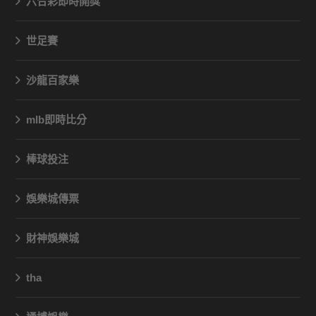
六合彩即時開獎
世足賽
沙龍百家樂
mlb即時比分
棒球投注
娛樂城傳票
財神娛樂城
tha