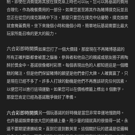
制。即使在消費或將其放在撲克桌上時也可以玩。您可以將基諾的費用
合理化，作為晚餐費用的一部分。如果您甚至將其作為賭博撲克玩並且
您正在從您的撲克籌碼中下注，那麼只要您在撲克中佔優勢，撲克娛樂
就會掩蓋費用。坐下來幾個小時和幾個小時，簡單地玩基諾需要比最大
玩家所能召喚的更大的毅力。
六合彩即時開獎
如果您打了一個大價錢，那麼現在不再賭博基諾的
所有正確判斷都會被置之腦後，參與者和他自己的親戚或朋友圈子將陶
醉於獎金中。基諾很像鄉村彩票。每個表現出色的人都知道這是一個糟
糕的賭注，但是他們保留賭博的願望是他們會打大牌。人確實贏了，只
是現在已經不多了。許多人打球的動機是他們不再應該研究任何因素，
以便您可以進行這項運動。如果您可以在價格標籤上標出 8 個數字，
那麼您肯定已經為基諾戰爭做好了準備。
六合彩即時開獎
另一個玩基諾的好時機是當您非常幸運地慢跑時。
也許基諾娛樂會放大您的連續上壘。用少量的錢就真的很值得一試。永
遠不要期望連勝結束，直到它達到數英里。這個關於玩的建議是從邏輯