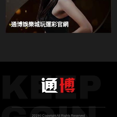
通博娛樂城玩運彩官網
KEEP
2019© Copyright All Rights Reserved