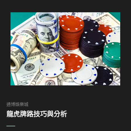
通博娛樂城
龍虎牌路技巧與分析