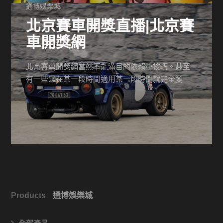
通博娛樂城
北京賽車開獎直播|北京賽
車開獎網
北京賽車開獎網當然不能滿目的依賴小技巧。甚至
有一些是在某一段時間適用某一段時間就完全變
了。每次根據公式選出的值最大追兩期。兩連掛後
就需要從新根據公式選碼。利用冠軍與最後一名的
比值，這樣會出現兩種情況：往往在使用的時候變
成你一壓就不出，不壓就出的局面。
Products
通博娛樂城