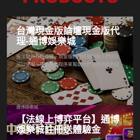
通博娛樂城
台灣現金版論壇現金版代
理-通博娛樂城
投注變得有點複雜，現金版代理這是因為人們現在
可以使用一些特殊的程序來幫助他們預測遊戲的結
果，特別是在足球，棒球和籃球等流行的團隊運動
中。我們現在擁有體育博彩系統，它們利用計算機
的力量來壓縮數字和統計數據，從而得出預測結
果。其中之一是約翰莫里森開發的體育博彩冠軍。
通博娛樂城
【法線上博弈平台】通博
娛樂城註冊送體驗金