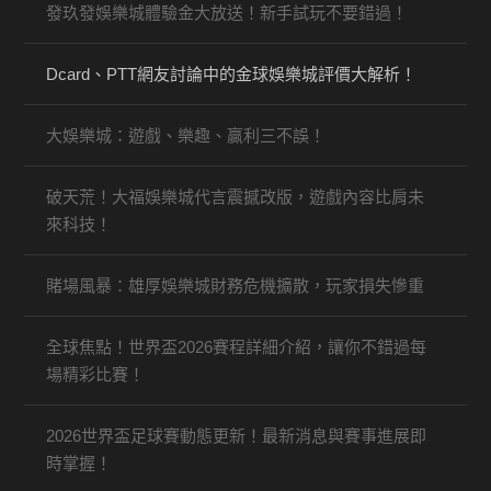
發玖發娛樂城體驗金大放送！新手試玩不要錯過！
Dcard、PTT網友討論中的金球娛樂城評價大解析！
大娛樂城：遊戲、樂趣、贏利三不誤！
破天荒！大福娛樂城代言震撼改版，遊戲內容比肩未
來科技！
賭場風暴：雄厚娛樂城財務危機擴散，玩家損失慘重
全球焦點！世界盃2026賽程詳細介紹，讓你不錯過每
場精彩比賽！
2026世界盃足球賽動態更新！最新消息與賽事進展即
時掌握！